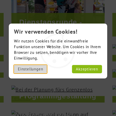
Dienstagsrunde -
Wissenswertes
Wir verwenden Cookies!
Wir nutzen Cookies für die einwandfreie
Kochen - Genießen -
Funktion unserer Website. Um Cookies in Ihrem
Browser zu setzen, benötigen wir vorher Ihre
Zusammensein
Einwilligung.
Einstellungen
Akzeptieren
Linux – statt Windows
Programm­gestaltung
Selbstbestimmt und
würdevoll älter