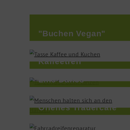
"Buchen Vegan"
Kaffeetreff
Line Dance
Offenes Trauer­café