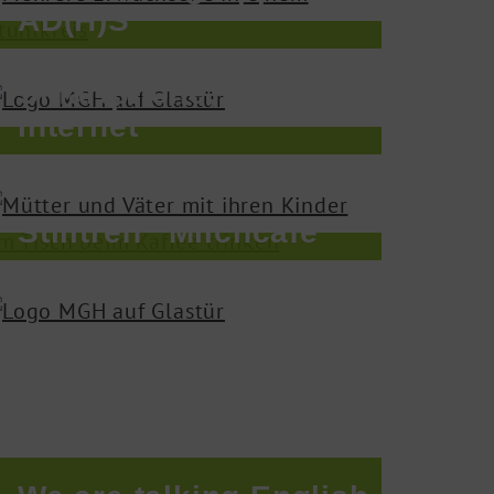
AD(H)S
Smartphone, PC und
Internet
Stilltreff "Milchcafé"