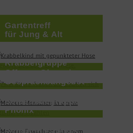
Gartentreff
für Jung & Alt
Krabbelgruppe
Offenes Ohr - ein
Gesprächsangebot
Psychosomatische
Selbsthilfegruppe
Phönix
Selbsthilfegruppe