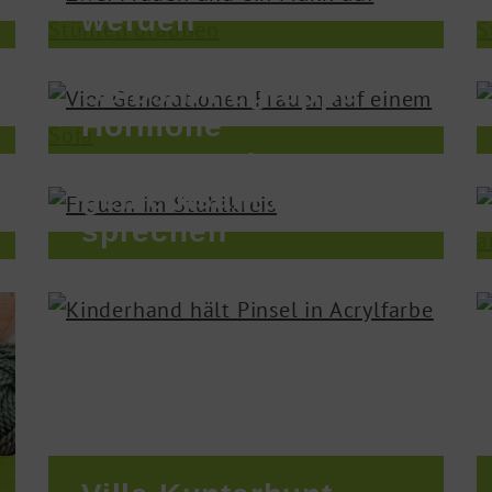
werden
Selbsthilfegruppe
Hormone
Sprachcafé -
gemeinsam Deutsch
sprechen