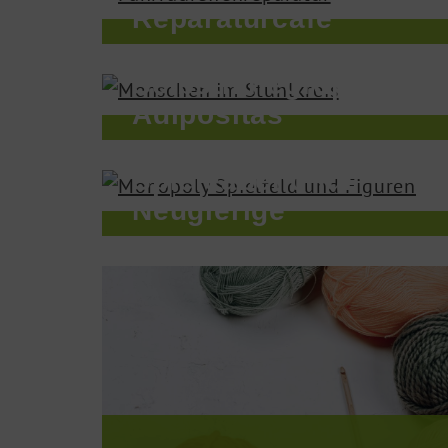
Reparatur­café
Selbsthilfegruppe
Adipositas
Spieleabend für
Neugierige