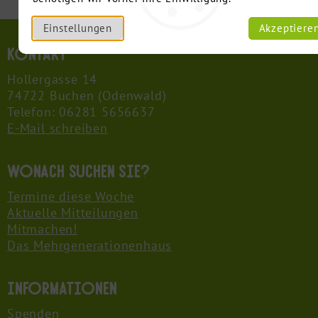
Einstellungen
Akzeptiere
Kontakt
Hollergasse 14
74722 Buchen (Odenwald)
Telefon: 06281 5656637
E-Mail schreiben
Wonach suchen Sie?
Termine diese Woche
Aktuelle Mitteilungen
Mitmachen!
Das Mehrgenerationenhaus
Informationen
Spenden