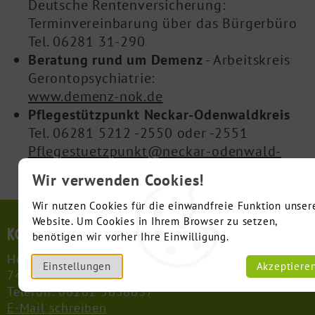
Deutsche Rentenversicherung:
Terminvereinbarung über das Bürgerbüro
Tel. 06281 31-290
Beratung rund um Demenz
- Arbeitskreis
Gerontopsychiatrie:
www.demenz-nok.de
Pflegestützpunkt Neckar-Odenwaldkreis
Tel. 06281 5212 -2550 oder -2551
Pflegestuetzpunkt@neckar-odenwald-
kreis.de
Wir verwenden Cookies!
Wir nutzen Cookies für die einwandfreie Funktion unser
Website. Um Cookies in Ihrem Browser zu setzen,
Kontakt
benötigen wir vorher Ihre Einwilligung.
Hollergasse 14
Einstellungen
Akzeptiere
74722 Buchen (Odenwald)
Telefon: 06281 5656637
E-Mail schreiben