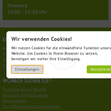
Dienstag
10:00 - 13:30 Uhr
Wir verwenden Cookies!
Kontakt
Hollergasse 14
Wir nutzen Cookies für die einwandfreie Funktion unser
Website. Um Cookies in Ihrem Browser zu setzen,
74722 Buchen (Odenwald)
benötigen wir vorher Ihre Einwilligung.
Telefon: 06281 5656637
E-Mail schreiben
Einstellungen
Akzeptiere
Wonach suchen Sie?
Termine diese Woche
Aktuelle Mitteilungen
Mitmachen!
Das Mehrgenerationenhaus