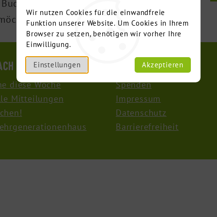
uchen - ein ideales Angebot für alle, die
Wir nutzen Cookies für die einwandfreie
 möchten.
Funktion unserer Website. Um Cookies in Ihrem
Browser zu setzen, benötigen wir vorher Ihre
Einwilligung.
ch suchen Sie?
Informationen
Einstellungen
Akzeptieren
ne diese Woche
Spenden
le Mitteilungen
Impressum
chen!
Datenschutz
ehrgenerationenhaus
Barrierefreiheit