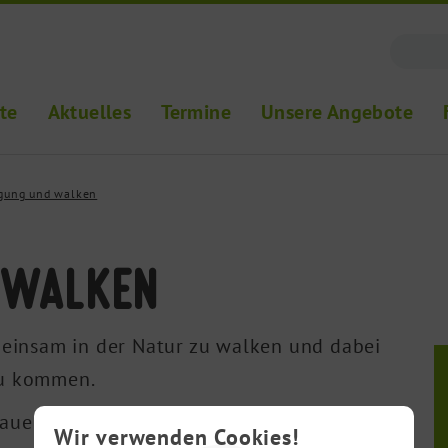
ite
Aktuelles
Termine
Unsere Angebote
gung und walken
walken
meinsam in der Natur zu walken und dabei
zu kommen.
auer und sozialen Austausch.
Wir verwenden Cookies!