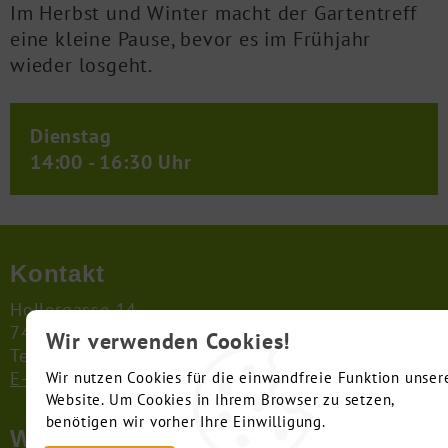
Im Herbst und Winter macht der Gartentreff
eine kleine Pause, bevor es im Frühjahr
wieder losgeht.
Dienstag
14:00 - 16:30 Uhr
Kontakt
Hollergasse 14
74722 Buchen (Odenwald)
Wir verwenden Cookies!
Telefon: 06281 5656637
E-Mail schreiben
Wir nutzen Cookies für die einwandfreie Funktion unser
Website. Um Cookies in Ihrem Browser zu setzen,
benötigen wir vorher Ihre Einwilligung.
Wonach suchen Sie?